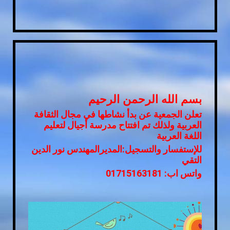
بسم الله الرحمن الرحيم
تعلن الجمعية عن بدأ نشاطها في مجال الثقافة
العربية ولذلك تم افتتاح مدرسة أجيال لتعليم
اللغة العربية
للإستفسار والتسجيل:المديرالمهندس نور الدين
التقي
واتس اب: 01715163181